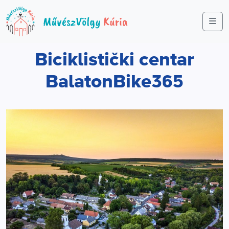
Me
Biciklistički centar
BalatonBike365