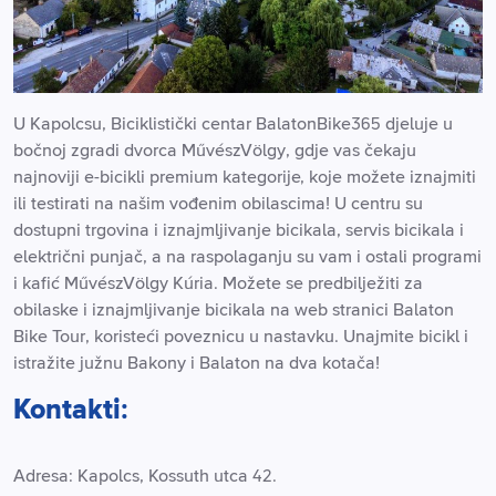
U Kapolcsu, Biciklistički centar BalatonBike365 djeluje u
bočnoj zgradi dvorca MűvészVölgy, gdje vas čekaju
najnoviji e-bicikli premium kategorije, koje možete iznajmiti
ili testirati na našim vođenim obilascima! U centru su
dostupni trgovina i iznajmljivanje bicikala, servis bicikala i
električni punjač, ​​a na raspolaganju su vam i ostali programi
i kafić MűvészVölgy Kúria. Možete se predbilježiti za
obilaske i iznajmljivanje bicikala na web stranici Balaton
Bike Tour, koristeći poveznicu u nastavku. Unajmite bicikl i
istražite južnu Bakony i Balaton na dva kotača!
Kontakti:
Adresa: Kapolcs, Kossuth utca 42.