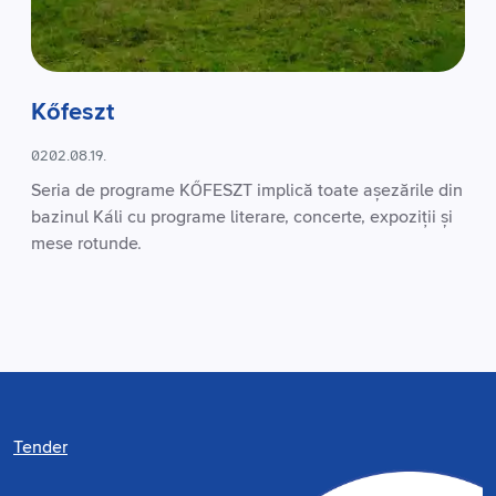
Kőfeszt
0202.08.19.
Seria de programe KŐFESZT implică toate așezările din
bazinul Káli cu programe literare, concerte, expoziții și
mese rotunde.
Tender