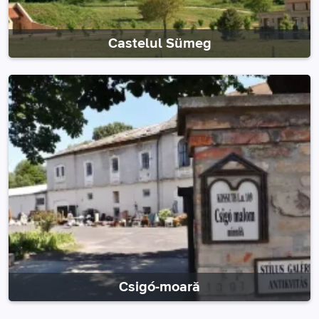
Castelul Sümeg
Csigó-moară