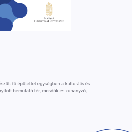
zült fő épülettel egységben a kulturális és
nyitott bemutató tér, mosdók és zuhanyzó,