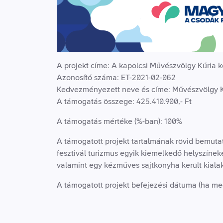
A projekt címe: A kapolcsi Művészvölgy Kúria kö
Azonosító száma: ET-2021-02-062
Kedvezményezett neve és címe: Művészvölgy Kúri
A támogatás összege: 425.410.900,- Ft
A támogatás mértéke (%-ban): 100%
A támogatott projekt tartalmának rövid bemutat
fesztivál turizmus egyik kiemelkedő helyszínek
valamint egy kézműves sajtkonyha került kialak
A támogatott projekt befejezési dátuma (ha meg