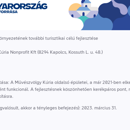
rnyezetének további turisztikai célú fejlesztése
a Nonprofit Kft (8294 Kapolcs, Kossuth L. u. 48.)
ása: A Művészvölgy Kúria oldalsó épületei, a már 2021-ben elkés
ént funkcionál. A fejlesztésnek köszönhetően kerékpáros pont, 
ításra.
valósult, akkor a tényleges befejezés): 2023. március 31.