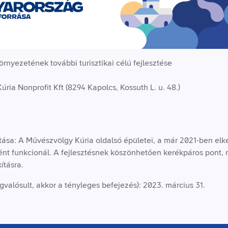
rnyezetének további turisztikai célú fejlesztése
a Nonprofit Kft (8294 Kapolcs, Kossuth L. u. 48.)
ása: A Művészvölgy Kúria oldalsó épületei, a már 2021-ben elkés
ént funkcionál. A fejlesztésnek köszönhetően kerékpáros pont, 
ításra.
valósult, akkor a tényleges befejezés): 2023. március 31.