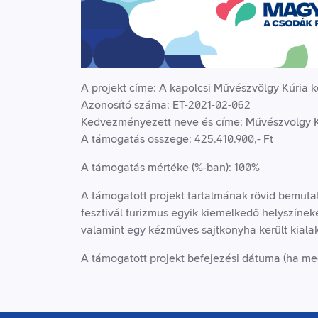
A projekt címe: A kapolcsi Művészvölgy Kúria kö
Azonosító száma: ET-2021-02-062
Kedvezményezett neve és címe: Művészvölgy Kúri
A támogatás összege: 425.410.900,- Ft
A támogatás mértéke (%-ban): 100%
A támogatott projekt tartalmának rövid bemutat
fesztivál turizmus egyik kiemelkedő helyszínek
valamint egy kézműves sajtkonyha került kialak
A támogatott projekt befejezési dátuma (ha meg