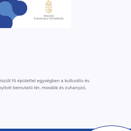
zült fő épülettel egységben a kulturális és
nyitott bemutató tér, mosdók és zuhanyzó,