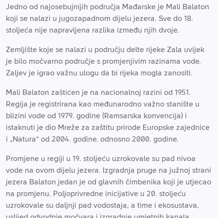
Jedno od najosebujnijih područja Mađarske je Mali Balaton
koji se nalazi u jugozapadnom dijelu jezera. Sve do 18.
stoljeća nije napravljena razlika između njih dvoje.
Zemljište koje se nalazi u području delte rijeke Zala uvijek
je bilo močvarno područje s promjenjivim razinama vode.
Zaljev je igrao važnu ulogu da bi rijeka mogla zanositi.
Mali Balaton zaštićen je na nacionalnoj razini od 1951.
Regija je registrirana kao međunarodno važno stanište u
blizini vode od 1979. godine (Ramsarska konvencija) i
istaknuti je dio Mreže za zaštitu prirode Europske zajednice
i „Natura“ od 2004. godine. odnosno 2000. godine.
Promjene u regiji u 19. stoljeću uzrokovale su pad nivoa
vode na ovom dijelu jezera. Izgradnja pruge na južnoj strani
jezera Balaton jedan je od glavnih čimbenika koji je utjecao
na promjenu. Poljoprivredne inicijative u 20. stoljeću
uzrokovale su daljnji pad vodostaja, a time i ekosustava,
uslijed odvodnje močvara i izgradnje umjetnih kanala.