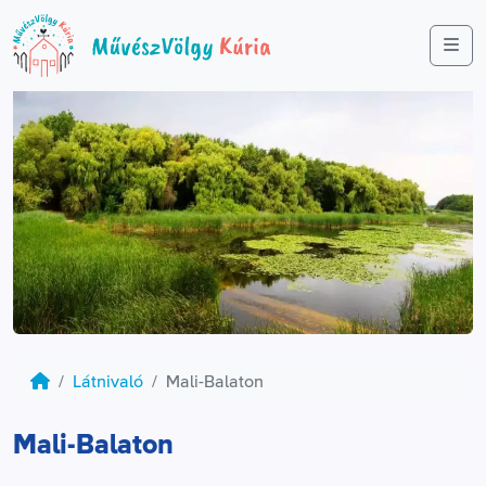
Me
Látnivaló
Mali-Balaton
Mali-Balaton