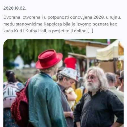
2020.10.02.
Dvorana, otvorena i u potpunosti obnovljena 2020. u rujnu,
među stanovnicima Kapolcsa bila je izvorno poznata kao
kuća Kuti i Kuthy Hall, a posjetitelji doline […]