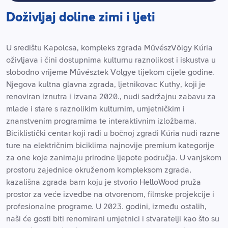
Doživljaj doline zimi i ljeti
U središtu Kapolcsa, kompleks zgrada MűvészVölgy Kúria
oživljava i čini dostupnima kulturnu raznolikost i iskustva u
slobodno vrijeme Művésztek Völgye tijekom cijele godine.
Njegova kultna glavna zgrada, ljetnikovac Kuthy, koji je
renoviran iznutra i izvana 2020., nudi sadržajnu zabavu za
mlade i stare s raznolikim kulturnim, umjetničkim i
znanstvenim programima te interaktivnim izložbama.
Biciklistički centar koji radi u bočnoj zgradi Kúria nudi razne
ture na električnim biciklima najnovije premium kategorije
za one koje zanimaju prirodne ljepote područja. U vanjskom
prostoru zajednice okruženom kompleksom zgrada,
kazališna zgrada barn koju je stvorio HelloWood pruža
prostor za veće izvedbe na otvorenom, filmske projekcije i
profesionalne programe. U 2023. godini, između ostalih,
naši će gosti biti renomirani umjetnici i stvaratelji kao što su