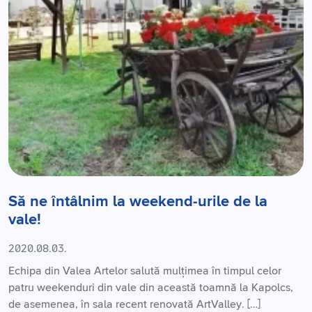
Să ne întâlnim la weekend-urile de la
vale!
2020.08.03.
Echipa din Valea Artelor salută mulțimea în timpul celor
patru weekenduri din vale din această toamnă la Kapolcs,
de asemenea, în sala recent renovată ArtValley. […]