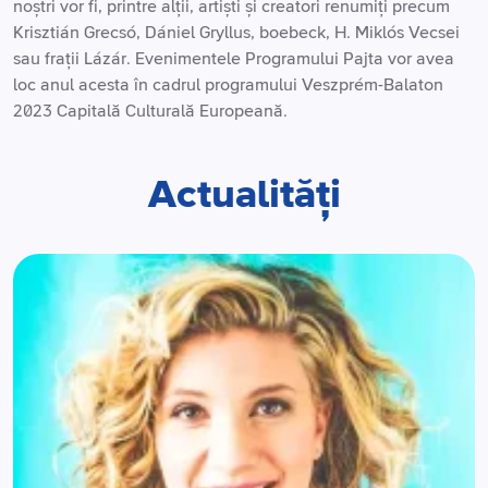
noștri vor fi, printre alții, artiști și creatori renumiți precum
Krisztián Grecsó, Dániel Gryllus, boebeck, H. Miklós Vecsei
sau frații Lázár. Evenimentele Programului Pajta vor avea
loc anul acesta în cadrul programului Veszprém-Balaton
2023 Capitală Culturală Europeană.
Actualități