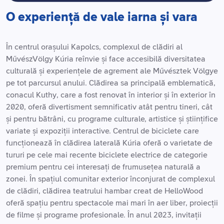
O experiență de vale iarna și vara
În centrul orașului Kapolcs, complexul de clădiri al
MűvészVölgy Kúria reînvie și face accesibilă diversitatea
culturală și experiențele de agrement ale Művésztek Völgye
pe tot parcursul anului. Clădirea sa principală emblematică,
conacul Kuthy, care a fost renovat în interior și în exterior în
2020, oferă divertisment semnificativ atât pentru tineri, cât
și pentru bătrâni, cu programe culturale, artistice și științifice
variate și expoziții interactive. Centrul de biciclete care
funcționează în clădirea laterală Kúria oferă o varietate de
tururi pe cele mai recente biciclete electrice de categorie
premium pentru cei interesați de frumusețea naturală a
zonei. În spațiul comunitar exterior înconjurat de complexul
de clădiri, clădirea teatrului hambar creat de HelloWood
oferă spațiu pentru spectacole mai mari în aer liber, proiecții
de filme și programe profesionale. În anul 2023, invitații