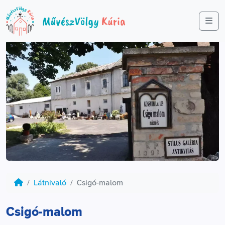
Me
Látnivaló
Csigó-malom
Csigó-malom