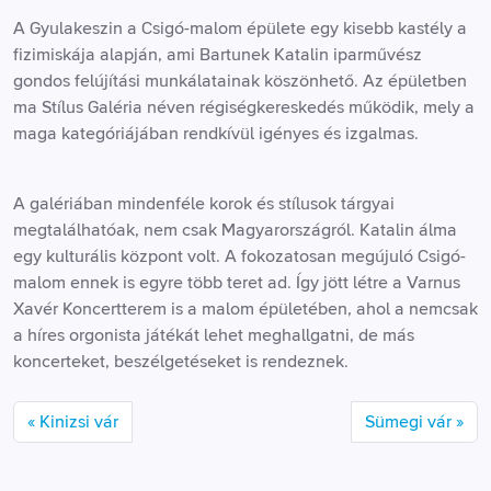
A Gyulakeszin a Csigó-malom épülete egy kisebb kastély a
fizimiskája alapján, ami Bartunek Katalin iparművész
gondos felújítási munkálatainak köszönhető. Az épületben
ma Stílus Galéria néven régiségkereskedés működik, mely a
maga kategóriájában rendkívül igényes és izgalmas.
A galériában mindenféle korok és stílusok tárgyai
megtalálhatóak, nem csak Magyarországról. Katalin álma
egy kulturális központ volt. A fokozatosan megújuló Csigó-
malom ennek is egyre több teret ad. Így jött létre a Varnus
Xavér Koncertterem is a malom épületében, ahol a nemcsak
a híres orgonista játékát lehet meghallgatni, de más
koncerteket, beszélgetéseket is rendeznek.
Kinizsi vár
Sümegi vár