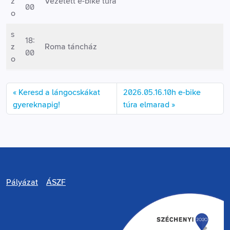
z
Vezetett e-bike túra
00
o
s
18:
z
Roma táncház
00
o
Keresd a lángocskákat
2026.05.16.10h e-bike
gyereknapig!
túra elmarad
Pályázat
ÁSZF