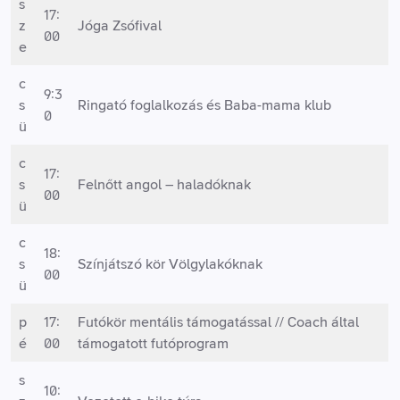
s
17:
z
Jóga Zsófival
00
e
c
9:3
s
Ringató foglalkozás és Baba-mama klub
0
ü
c
17:
s
Felnőtt angol – haladóknak
00
ü
c
18:
s
Színjátszó kör Völgylakóknak
00
ü
p
17:
Futókör mentális támogatással // Coach által
é
00
támogatott futóprogram
s
10: