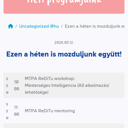
Uncategorized @hu
Ezen a héten is mozduljunk egy
2026.05.12.
Ezen a héten is mozduljunk együtt!
s
MTPA ReDiTu workshop:
10:
z
Mesterséges Intelligencia (AI) alkalmazási
00
e
lehetőségei
s
11:
z
MTPA ReDiTu mentoring
00
e