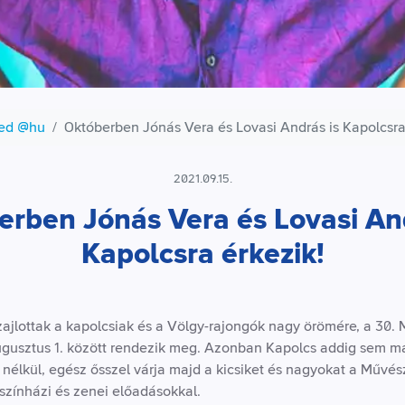
zed @hu
Októberben Jónás Vera és Lovasi András is Kapolcsra
2021.09.15.
erben Jónás Vera és Lovasi And
Kapolcsra érkezik!
ajlottak a kapolcsiak és a Völgy-rajongók nagy örömére, a 30.
 augusztus 1. között rendezik meg. Azonban Kapolcs addig sem 
és nélkül, egész ősszel várja majd a kicsiket és nagyokat a Művé
színházi és zenei előadásokkal.