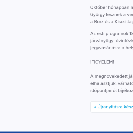
Október hónapban má
György lesznek a ve
a Borz és a Kiscsill
Az esti programok 18
járványügyi óvintéz
jegyvásárlásra a hel
!FIGYELEM!
A megnövekedett jár
elhalasztjuk, várha
időpontjairól tájék
Újranyitásra kés