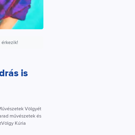
 érkezik!
rás is
 Művészetek Völgyét
marad művészetek és
szVölgy Kúria