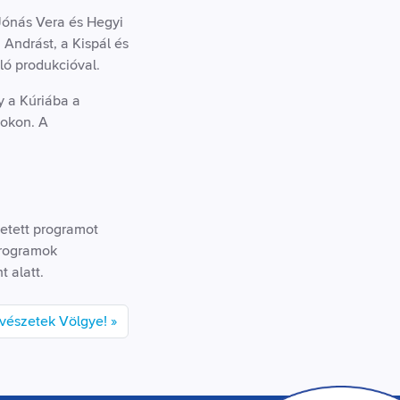
Jónás Vera és Hegyi
Andrást, a Kispál és
ló produkcióval.
y a Kúriába a
mokon. A
detett programot
programok
 alatt.
űvészetek Völgye!