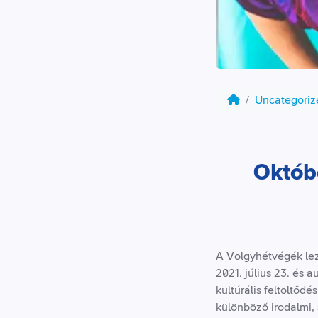
Uncategori
Októb
A Völgyhétvégék lez
2021. július 23. és
kultúrális feltöltőd
különböző irodalmi, 