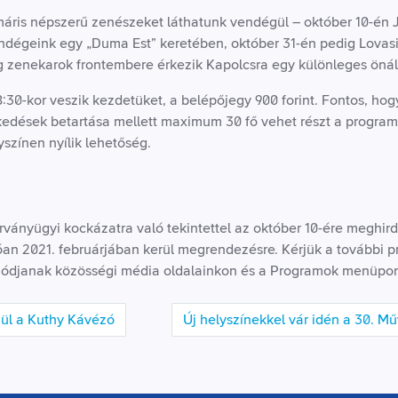
ris népszerű zenészeket láthatunk vendégül – október 10-én 
ndégeink egy „Duma Est” keretében, október 31-én pedig Lovasi 
ag zenekarok frontembere érkezik Kapolcsra egy különleges önál
:30-kor veszik kezdetüket, a belépőjegy 900 forint. Fontos, hog
kedések betartása mellett maximum 30 fő vehet részt a progra
yszínen nyílik lehetőség.
ványügyi kockázatra való tekintettel az október 10-ére meghir
tóan 2021. februárjában kerül megrendezésre. Kérjük a további 
ozódjanak közösségi média oldalainkon és a Programok menüpont
zül a Kuthy Kávézó
Új helyszínekkel vár idén a 30. M