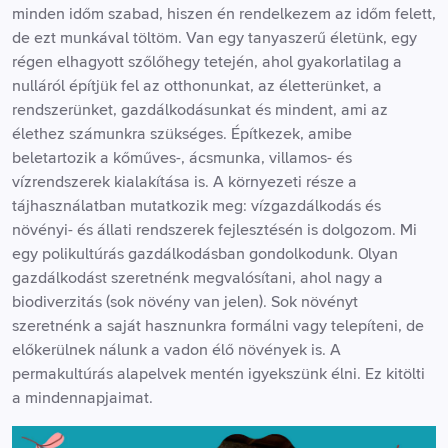
minden időm szabad, hiszen én rendelkezem az időm felett,
de ezt munkával töltöm. Van egy tanyaszerű életünk, egy
régen elhagyott szőlőhegy tetején, ahol gyakorlatilag a
nulláról építjük fel az otthonunkat, az életterünket, a
rendszerünket, gazdálkodásunkat és mindent, ami az
élethez számunkra szükséges. Építkezek, amibe
beletartozik a kőműves-, ácsmunka, villamos- és
vízrendszerek kialakítása is. A környezeti része a
tájhasználatban mutatkozik meg: vízgazdálkodás és
növényi- és állati rendszerek fejlesztésén is dolgozom. Mi
egy polikultúrás gazdálkodásban gondolkodunk. Olyan
gazdálkodást szeretnénk megvalósítani, ahol nagy a
biodiverzitás (sok növény van jelen). Sok növényt
szeretnénk a saját hasznunkra formálni vagy telepíteni, de
előkerülnek nálunk a vadon élő növények is. A
permakultúrás alapelvek mentén igyekszünk élni. Ez kitölti
a mindennapjaimat.