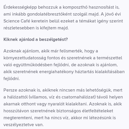
Érdekességképp behozzuk a komposzthő hasznosítást is,
ami inkább gondolatébresztőként szolgál majd. A jövő évi
Science Café keretein belül ezeket a témákat igény szerint
részletesebben is kifejtem majd.
Kiknek ajánlod a beszélgetést?
Azoknak ajánlom, akik már felismerték, hogy a
környezettudatosság fontos és szeretnének a természettel
való együttműködésben fejlődni, de azoknak is ajánlom,
akik szeretnének energiahatékony háztartás kialakításában
fejlődni.
Persze azoknak is, akiknek nincsen más lehetőségük, mert
a hálózattól (villamos, víz és csatornahálózat) távoli helyen
akarnak otthont vagy nyaralót kialakítani. Azoknak is, akik
hosszútávon szeretnének biztonságos életfeltételeket
megteremteni, mert ha nincs víz, akkor mi létezésünk is
veszélyeztetve van.