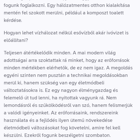
fogunk foglalkozni. Egy hálózatmentes otthon kialakítása
mentén fel szokott merülni, például a komposzt toalett
kérdése.
Hogyan lehet vízhálozat nélkül esővízből akár ivóvizet is
előállítani?
Teljesen átértékelődik minden. A mai modern világ
adottságai arra szoktattak rá minket, hogy az erőforrások
minden mértékben elérhetők, de ez nem igaz. A megoldás
egyéni szinten nem pusztán a technikai megoldásokban
merül ki, hanem szükség van egy életmódbeli
változtatásokra is. Ez egy nagyon élménygazdag és
felemelő út tud lenni, ha nyitottak vagyunk rá. Nem
lemondásról és szűkölködésről van szó, hanem felismerjük
a valódi igényeinket. Az erőforrásaink, rendszereink
használata és a fejlődés ilyen ütemű növekedése
életmódbeli változásokat fog követelni, amire fel kell
készülni. Ezekről fogunk beszélgetni szombaton.