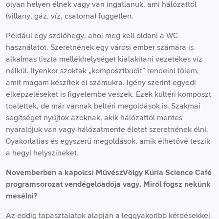
olyan helyen élnek vagy van ingatlanuk, ami hálózattól
(villany, gáz, víz, csatorna) független.
Például egy szőlőhegy, ahol meg kell oldani a WC-
használatot. Szeretnének egy városi ember számára is
alkalmas tiszta mellékhelységet kialakítani vezetékes víz
nélkül. Ilyenkor szoktak „komposztbudit” rendelni tőlem,
amit magam készítek el számukra. Igény szerint egyedi
elképzeléseket is figyelembe veszek. Ezek kültéri komposzt
toalettek, de már vannak beltéri megoldások is. Szakmai
segítséget nyújtok azoknak, akik hálózattól mentes
nyaralójuk van vagy hálózatmente életet szeretnének élni.
Gyakorlatias és egyszerű megoldások, amik élhetővé teszik
a hegyi helyszíneket.
Novemberben a kapolcsi MűvészVölgy Kúria Science Café
programsorozat vendégelőadója vagy. Miről fogsz nekünk
mesélni?
Az eddig tapasztalatok alapján a leggyakoribb kérdésekkel