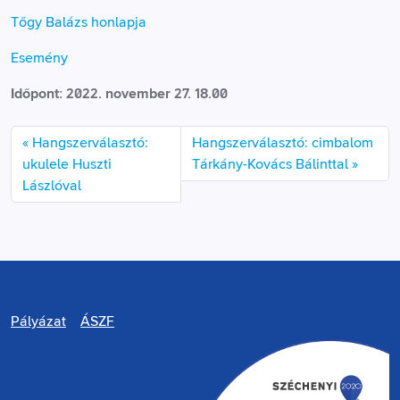
Tőgy Balázs honlapja
Esemény
Időpont: 2022. november 27. 18.00
Hangszerválasztó:
Hangszerválasztó: cimbalom
ukulele Huszti
Tárkány-Kovács Bálinttal
Lászlóval
Pályázat
ÁSZF