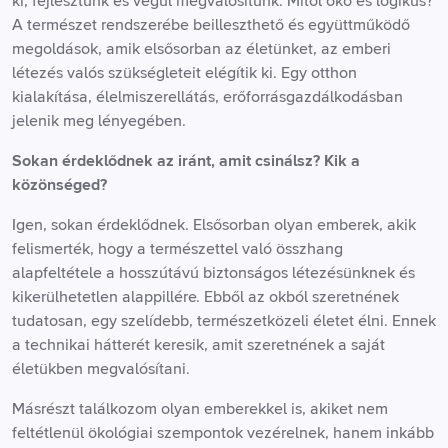
ki, fejlesztünk és végül megvalósítunk. Mitől öko és logikus?
A természet rendszerébe beilleszthető és együttműködő
megoldások, amik elsősorban az életünket, az emberi
létezés valós szükségleteit elégítik ki. Egy otthon
kialakítása, élelmiszerellátás, erőforrásgazdálkodásban
jelenik meg lényegében.
Sokan érdeklődnek az iránt, amit csinálsz? Kik a
közönséged?
Igen, sokan érdeklődnek. Elsősorban olyan emberek, akik
felismerték, hogy a természettel való összhang
alapfeltétele a hosszútávú biztonságos létezésünknek és
kikerülhetetlen alappillére. Ebből az okból szeretnének
tudatosan, egy szelídebb, természetközeli életet élni. Ennek
a technikai hátterét keresik, amit szeretnének a saját
életükben megvalósítani.
Másrészt találkozom olyan emberekkel is, akiket nem
feltétlenül ökológiai szempontok vezérelnek, hanem inkább