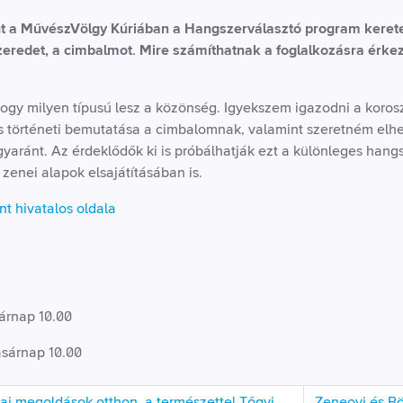
 a MűvészVölgy Kúriában a Hangszerválasztó program keretein
eredet, a cimbalmot. Mire számíthatnak a foglalkozásra érke
hogy milyen típusú lesz a közönség. Igyekszem igazodni a koros
és történeti bemutatása a cimbalomnak, valamint szeretném elh
yaránt. Az érdeklődők ki is próbálhatják ezt a különleges hangs
 zenei alapok elsajátításában is.
t hivatalos oldala
sárnap 10.00
asárnap 10.00
ai megoldások otthon, a természettel Tőgyi
Zeneovi és Bö