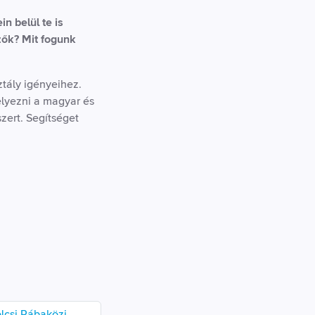
 belül te is
zők? Mit fogunk
ztály igényeihez.
elyezni a magyar és
zert. Segítséget
lcsi Rábaközi