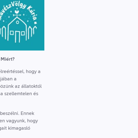
 Miért?
lreértéssel, hogy a
ójában a
zünk az állatoktól
 a szellemtelen és
 beszélni. Ennek
ben vagyunk, hogy
ait kimagasló