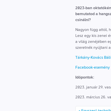
2023-ban oktatóként
bemutatod a hangsz
csinálni?
Nagyon függ attól, 
Lesz egy kis zenei 
a világ zenéjében eg
szeretnék nyújtani a
Tárkány-Kovács Bálin
Facebook-esemény
Időpontok:
2023. január 29. va
2023. március 26. v
Egyszerű technik