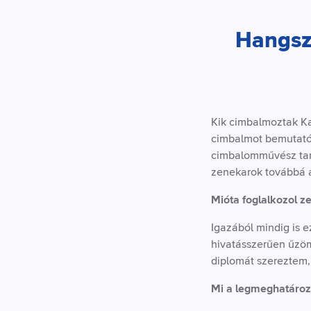
Hangsz
Kik cimbalmoztak K
cimbalmot bemutató 
cimbalomművész tart
zenekarok továbbá a
Mióta foglalkozol z
Igazából mindig is 
hivatásszerűen űzöm 
diplomát szereztem,
Mi a legmeghatároz