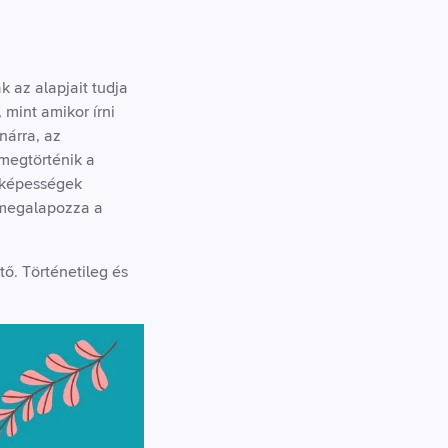
 az alapjait tudja
mint amikor írni
anárra, az
 megtörténik a
v képességek
z megalapozza a
tő. Történetileg és