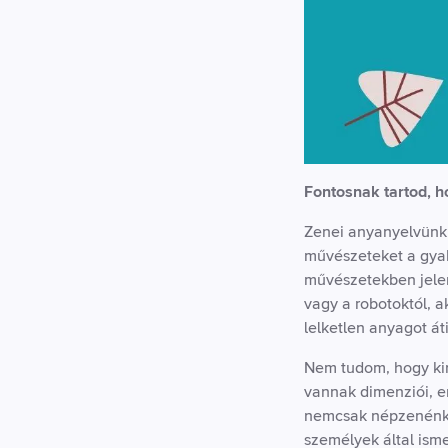
Fontosnak tartod, 
Zenei anyanyelvünk i
művészeteket a gyako
művészetekben jele
vagy a robotoktól, a
lelketlen anyagot át
Nem tudom, hogy kin
vannak dimenziói, e
nemcsak népzenénk,
személyek által ism