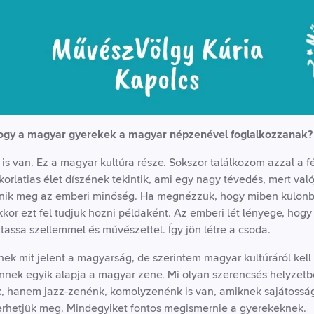
hogy a magyar gyerekek a magyar népzenével foglalkozzanak?
s van. Ez a magyar kultúra része. Sokszor találkozom azzal a fé
rlatias élet díszének tekintik, ami egy nagy tévedés, mert val
nik meg az emberi minőség. Ha megnézzük, hogy miben különbö
kkor ezt fel tudjuk hozni példaként. Az emberi lét lényege, hogy
itassa szellemmel és művészettel. Így jön létre a csoda.
ek mit jelent a magyarság, de szerintem magyar kultúráról kell
nnek egyik alapja a magyar zene. Mi olyan szerencsés helyzet
 hanem jazz-zenénk, komolyzenénk is van, amiknek sajátosság
erhetjük meg. Mindegyiket fontos megismernie a gyerekeknek.