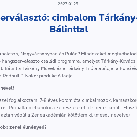
2023.01.25.
erválasztó: cimbalom Tárkány
Bálinttal
apolcson, Nagyvázsonyban és Pulán? Mindezeket megtudhatod, 
hangszerválasztó családi programra, amelyet Tárkány-Kovács 
. Bálint a Tárkány Művek és a Tárkány Trió alapítója, a Fonó é
 Redbull Pilvaker produkció tagja.
enével?
ezzel foglalkoztam. 7-8 éves korom óta cimbalmozok, kamaszko
is. Próbáltam elkerülni a zenész életet, de nem sikerült. Elős
 aztán végül a Zeneakadémián kötöttem ki. (meséli nevetve)
óbb zenei élményed?