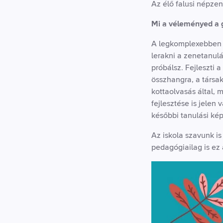
Az élő falusi népzen
Mi a véleményed a 
A legkomplexebben fe
lerakni a zenetanul
próbálsz. Fejleszti a
összhangra, a társak
kottaolvasás által,
fejlesztése is jelen
későbbi tanulási ké
Az iskola szavunk is
pedagógiailag is ez 