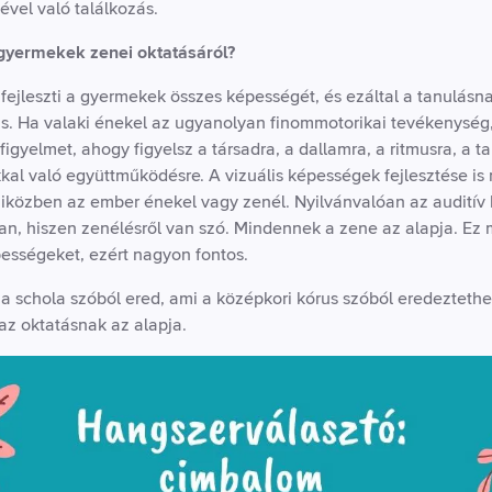
ével való találkozás.
gyermekek zenei oktatásáról?
jleszti a gyermekek összes képességét, és ezáltal a tanulásnak
ás. Ha valaki énekel az ugyanolyan finommotorikai tevékenység, 
 figyelmet, ahogy figyelsz a társadra, a dallamra, a ritmusra, a t
kal való együttműködésre. A vizuális képességek fejlesztése is
 miközben az ember énekel vagy zenél. Nyilvánvalóan az audití
 van, hiszen zenélésről van szó. Mindennek a zene az alapja. E
pességeket, ezért nagyon fontos.
 a schola szóból ered, ami a középkori kórus szóból eredeztethe
az oktatásnak az alapja.