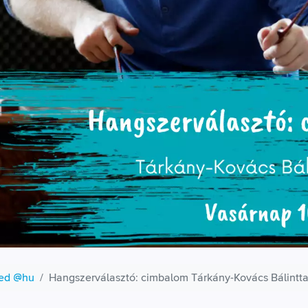
zed @hu
Hangszerválasztó: cimbalom Tárkány-Kovács Bálintta