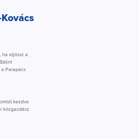
-Kovács
ha eljössz a
Bálint
s a Parapács
romtól kezdve
zör közgazdász